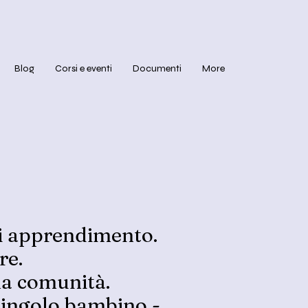
Blog
Corsi e eventi
Documenti
More
di apprendimento.
re.
una comunità.
 singolo bambino -