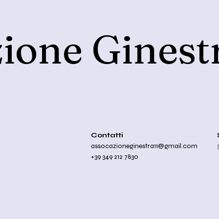
ione Ginest
Contatti
assocazioneginestra11@gmail.com
+39 349 212 7830