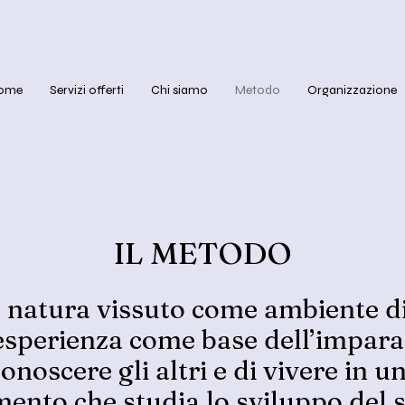
ome
Servizi offerti
Chi siamo
Metodo
Organizzazione
IL METODO
la natura vissuto come ambiente 
esperienza come base dell’impara
conoscere gli altri e di vivere in 
imento che studia lo sviluppo del