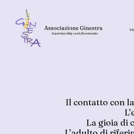
Associazione Ginestra
H
in partnership con Liberamente
Il contatto con 
L’
La gioia di 
L’adulto di rifer