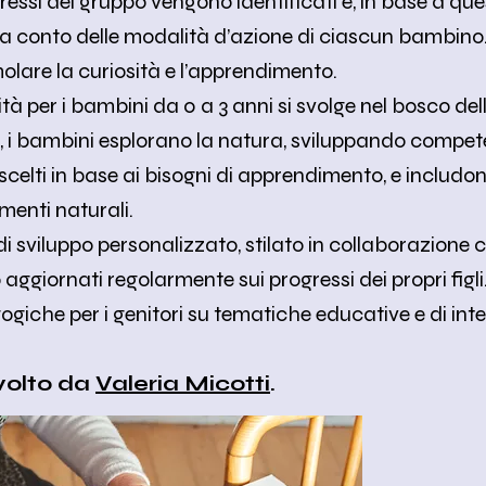
ressi del gruppo vengono identificati e, in base a que
 conto delle modalità d’azione di ciascun bambino. 
molare la curiosità e l’apprendimento.
tà per i bambini da 0 a 3 anni si svolge nel bosco del
ui, i bambini esplorano la natura, sviluppando compe
o, scelti in base ai bisogni di apprendimento, e includo
ementi naturali.
sviluppo personalizzato, stilato in collaborazione con
aggiornati regolarmente sui progressi dei propri figl
iche per i genitori su tematiche educative e di in
volto da
Valeria Micotti
.