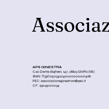
Associaz
APS GINESTRA
C.so Dante Alighieri, 147, 28823 Ghiffa (VB)
IBAN: IT33O0503422400000000014181
PEC:
associazioneginestra11@pec.it
C.F.: 93045100034