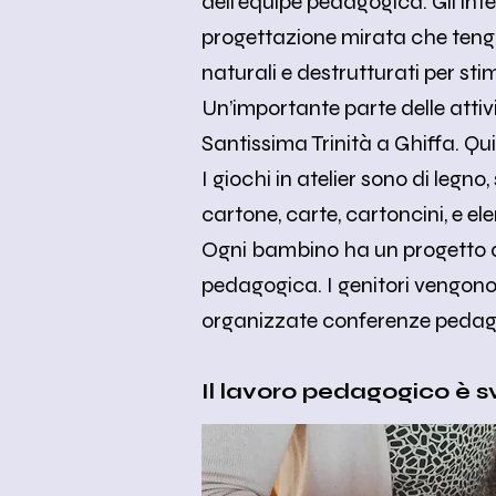
dell’equipe pedagogica. Gli inte
progettazione mirata che tenga
naturali e destrutturati per sti
Un’importante parte delle attivi
Santissima Trinità a Ghiffa. Q
I giochi in atelier sono di legn
cartone, carte, cartoncini, e el
Ogni bambino ha un progetto di 
pedagogica. I genitori vengono 
organizzate conferenze pedagog
Il lavoro pedagogico è s